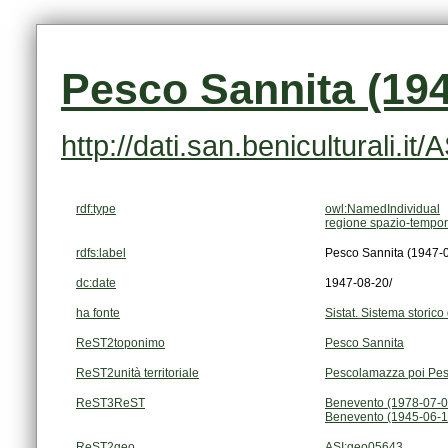
Pesco Sannita (194
http://dati.san.beniculturali.i
rdf:type
owl:NamedIndividual
regione spazio-tempor
rdfs:label
Pesco Sannita (1947-0
dc:date
1947-08-20/
ha fonte
Sistat. Sistema storico 
ReST2toponimo
Pesco Sannita
ReST2unità territoriale
Pescolamazza poi Pes
ReST3ReST
Benevento (1978-07-0
Benevento (1945-06-1
ReST2geo
ASI:geo05643