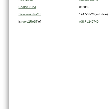
Codice ISTAT
062050
Data inizio ReST
1947-08-20
(xsd:date)
is
ruolo2ReST
of
ASI:Ru249740