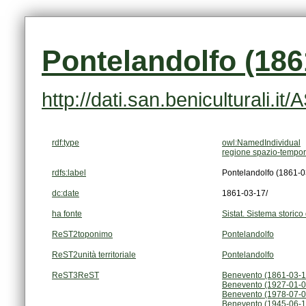
Pontelandolfo (186
http://dati.san.beniculturali.i
rdf:type
owl:NamedIndividual
regione spazio-tempor
rdfs:label
Pontelandolfo (1861-0
dc:date
1861-03-17/
ha fonte
Sistat. Sistema storico 
ReST2toponimo
Pontelandolfo
ReST2unità territoriale
Pontelandolfo
ReST3ReST
Benevento (1861-03-1
Benevento (1927-01-0
Benevento (1978-07-0
Benevento (1945-06-1