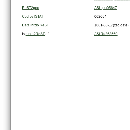
ReST2geo
ASI:geo05647
Codice ISTAT
062054
Data inizio ReST
1861-03-17
(xsd:date)
is
ruolo2ReST
of
ASI:Ru263560