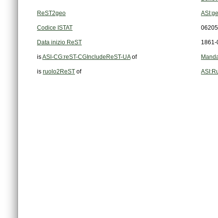
ReST2geo
ASI:g
Codice ISTAT
06205
Data inizio ReST
1861-
is
ASI-CG:reST-CGIncludeReST-UA
of
Manda
is
ruolo2ReST
of
ASI:R