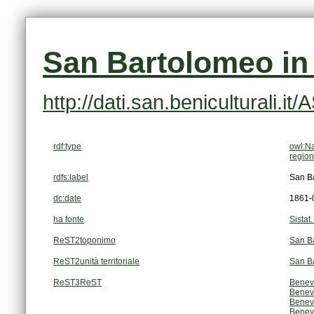
San Bartolomeo in 
http://dati.san.beniculturali.i
rdf:type
owl:N
region
rdfs:label
San Ba
dc:date
1861-
ha fonte
Sistat
ReST2toponimo
San B
ReST2unità territoriale
San B
ReST3ReST
Benev
Benev
Benev
Benev