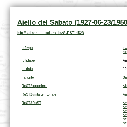
Aiello del Sabato (1927-06-23/1950
http://dati.san.beniculturali.it/ASI/RST14528
rdf:type
ow
re
rdfs:label
Ai
dc:date
19
ha fonte
Si
ReST2toponimo
Ai
ReST2unità territoriale
Ai
ReST3ReST
Av
Av
Av
Av
Av
Av