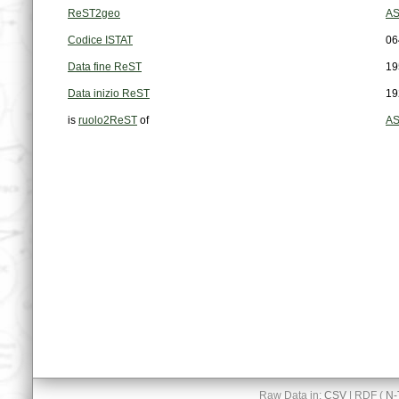
ReST2geo
AS
Codice ISTAT
06
Data fine ReST
19
Data inizio ReST
19
is
ruolo2ReST
of
AS
Raw Data in:
CSV
| RDF (
N-