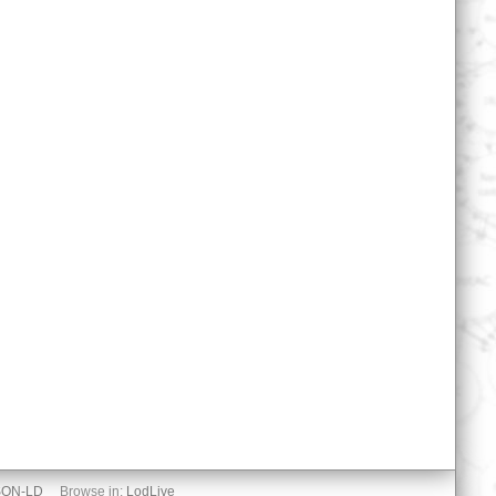
SON-LD
Browse in:
LodLive