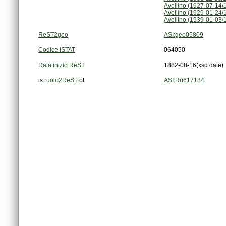
Avellino (1927-07-14/
Avellino (1929-01-24/
Avellino (1939-01-03/
ReST2geo
ASI:geo05809
Codice ISTAT
064050
Data inizio ReST
1882-08-16
(xsd:date)
is
ruolo2ReST
of
ASI:Ru617184