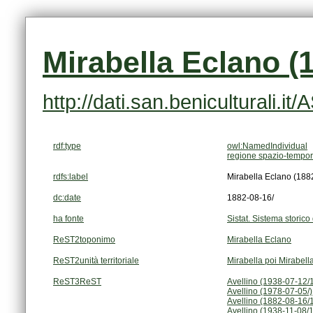
Mirabella Eclano (
http://dati.san.beniculturali.i
rdf:type
owl:NamedIndividual
regione spazio-tempor
rdfs:label
Mirabella Eclano (188
dc:date
1882-08-16/
ha fonte
Sistat. Sistema storico 
ReST2toponimo
Mirabella Eclano
ReST2unità territoriale
Mirabella poi Mirabell
ReST3ReST
Avellino (1938-07-12/
Avellino (1978-07-05/)
Avellino (1882-08-16/
Avellino (1938-11-08/