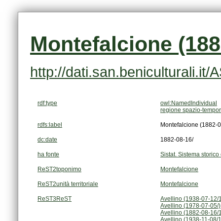
Montefalcione (188
http://dati.san.beniculturali.i
rdf:type
owl:NamedIndividual
regione spazio-tempor
rdfs:label
Montefalcione (1882-0
dc:date
1882-08-16/
ha fonte
Sistat. Sistema storico 
ReST2toponimo
Montefalcione
ReST2unità territoriale
Montefalcione
ReST3ReST
Avellino (1938-07-12/
Avellino (1978-07-05/)
Avellino (1882-08-16/
Avellino (1938-11-08/