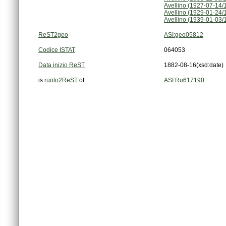
Avellino (1927-07-14/
Avellino (1929-01-24/
Avellino (1939-01-03/
ReST2geo
ASI:geo05812
Codice ISTAT
064053
Data inizio ReST
1882-08-16
(xsd:date)
is
ruolo2ReST
of
ASI:Ru617190