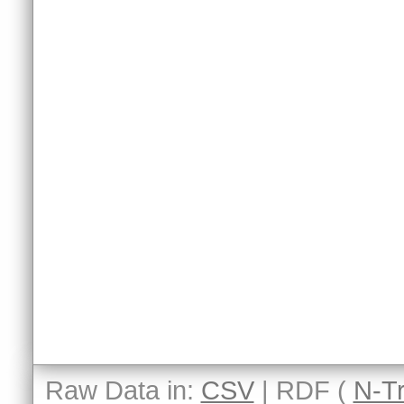
Raw Data in:
CSV
| RDF (
N-Tr