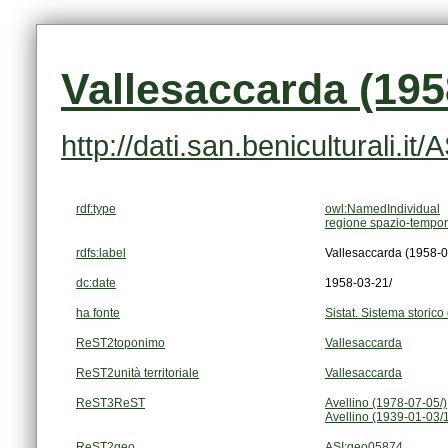
Vallesaccarda (195
http://dati.san.beniculturali.i
rdf:type
owl:NamedIndividual
regione spazio-tempor
rdfs:label
Vallesaccarda (1958-0
dc:date
1958-03-21/
ha fonte
Sistat. Sistema storico 
ReST2toponimo
Vallesaccarda
ReST2unità territoriale
Vallesaccarda
ReST3ReST
Avellino (1978-07-05/)
Avellino (1939-01-03/
ReST2geo
ASI:geo05874