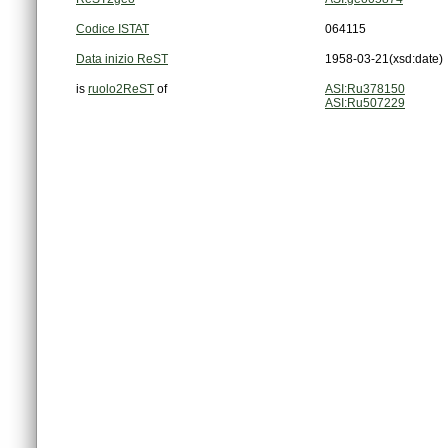
Codice ISTAT
064115
Data inizio ReST
1958-03-21
(xsd:date)
is
ruolo2ReST
of
ASI:Ru378150
ASI:Ru507229