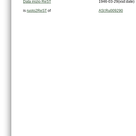
Data inizio ReST
1946-03-29
(xsd:date)
is
ruolo2ReST
of
ASI:Ru009290