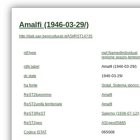
Amalfi (1946-03-29/)
http://dati.san.beniculturali.it/ASI/RST14735
rdf:type
owl:NamedIndividual
regione spazio-tempor
rdfs:label
Amalfi (1946-03-29/)
dc:date
1946-03-29/
ha fonte
Sistat. Sistema storico 
ReST2toponimo
Amalfi
ReST2unità territoriale
Amalfi
ReST3ReST
Salerno (1938-07-12/)
ReST2geo
ASI:geo05885
Codice ISTAT
065006