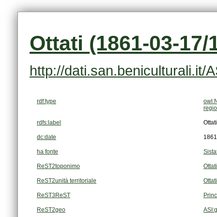
Ottati (1861-03-17/
http://dati.san.beniculturali.i
rdf:type
owl:
regi
rdfs:label
Otta
dc:date
1861
ha fonte
Sista
ReST2toponimo
Ottati
ReST2unità territoriale
Ottati
ReST3ReST
Prin
ReST2geo
ASI: