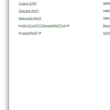
Codice ISTAT
0650
Data fine ReST
1882
Data inizio ReST
1861
is
ASI-CG:reST-CGIncludeReST-UA
of
Mand
is
ruolo2ReST
of
ASI: