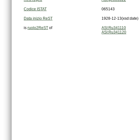
Codice ISTAT
065143
Data inizio ReST
1928-12-13
(xsd:date)
is
ruolo2ReST
of
ASI:Ru341110
ASI:Ru341120