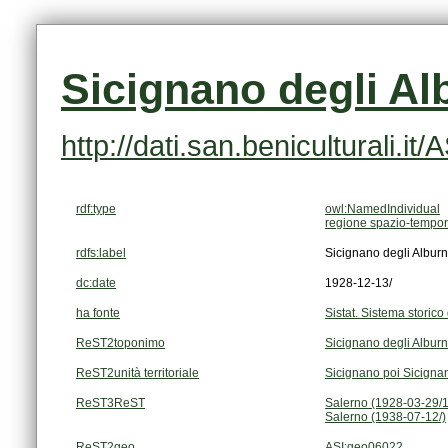
Sicignano degli Alb
http://dati.san.beniculturali.i
rdf:type
owl:NamedIndividual
regione spazio-tempor
rdfs:label
Sicignano degli Alburn
dc:date
1928-12-13/
ha fonte
Sistat. Sistema storico 
ReST2toponimo
Sicignano degli Alburn
ReST2unità territoriale
Sicignano poi Sicignan
ReST3ReST
Salerno (1928-03-29/
Salerno (1938-07-12/)
ReST2geo
ASI:geo06022