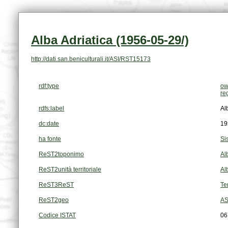
Alba Adriatica (1956-05-29/)
http://dati.san.beniculturali.it/ASI/RST15173
rdf:type
ow
re
rdfs:label
Al
dc:date
19
ha fonte
Si
ReST2toponimo
Al
ReST2unità territoriale
Al
ReST3ReST
Te
ReST2geo
AS
Codice ISTAT
06