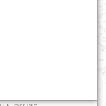
SON-LD
Browse in:
LodLive