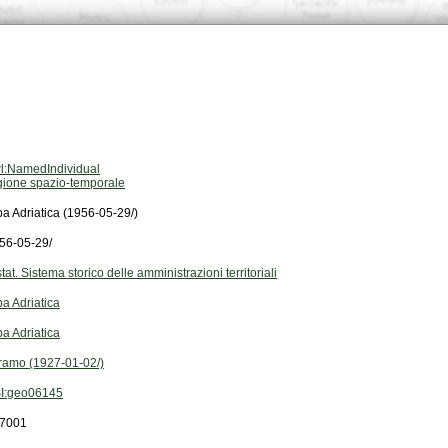
l:NamedIndividual
gione spazio-temporale
ba Adriatica (1956-05-29/)
56-05-29/
stat. Sistema storico delle amministrazioni territoriali
ba Adriatica
ba Adriatica
ramo (1927-01-02/)
I:geo06145
7001