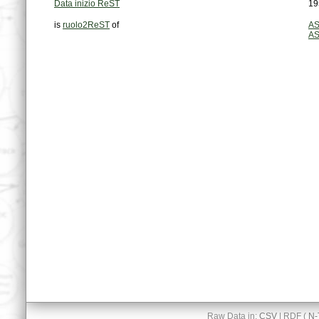
Data inizio ReST
19
is
ruolo2ReST
of
AS
AS
Raw Data in:
CSV
| RDF (
N-