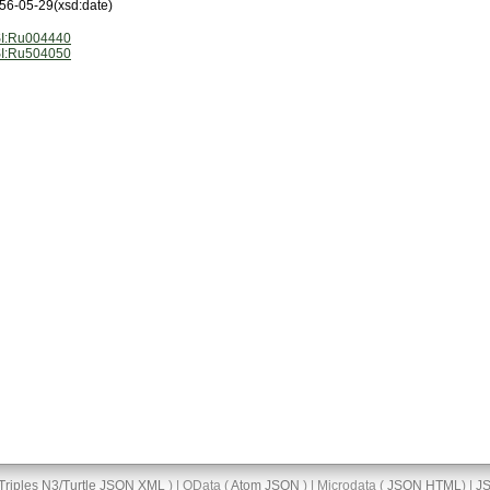
56-05-29
(xsd:date)
I:Ru004440
I:Ru504050
Triples
N3/Turtle
JSON
XML
) | OData (
Atom
JSON
) | Microdata (
JSON
HTML
) |
J