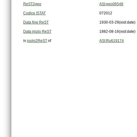
ReST2geo
ASI:geo06548
Codice ISTAT
072012
Data fine ReST
1930-03-29
(xsd:date)
Data inizio ReST
1882-08-16
(xsd:date)
is
ruolo2ReST
of
ASI:Ru619174