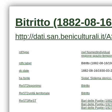
Bitritto (1882-08-1
http://dati.san.beniculturali.i
rdf:type
owl:NamedIndividual
regione spazio-tempor
rdfs:label
Bitritto (1882-08-16/1
dc:date
1882-08-16/1930-03-
ha fonte
Sistat. Sistema storico 
ReST2toponimo
Bitritto
ReST2unità territoriale
Bitritto
ReST3ReST
Bari delle Puglie (18
Bari delle Puglie (19
Bari delle Puglie (19