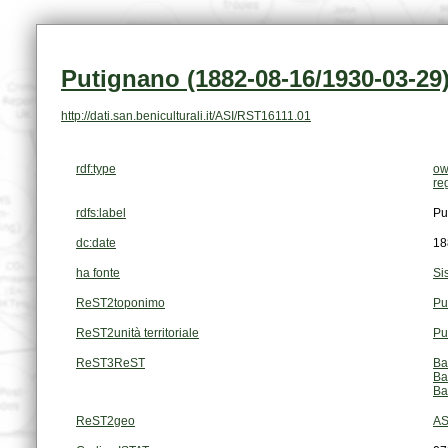
Putignano (1882-08-16/1930-03-29
http://dati.san.beniculturali.it/ASI/RST16111.01
rdf:type
ow
re
rdfs:label
Pu
dc:date
18
ha fonte
Si
ReST2toponimo
Pu
ReST2unità territoriale
Pu
ReST3ReST
Ba
Ba
Ba
ReST2geo
AS