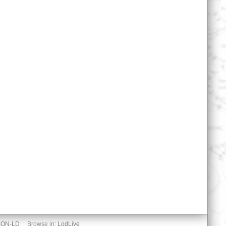
SON-LD
Browse in:
LodLive