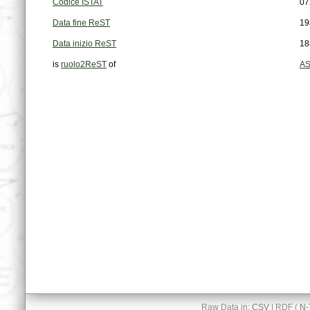
Codice ISTAT
07
Data fine ReST
19
Data inizio ReST
18
is
ruolo2ReST
of
AS
Raw Data in:
CSV
| RDF (
N-