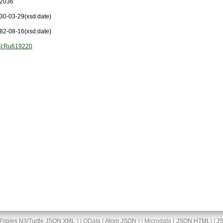
2036
30-03-29
(xsd:date)
82-08-16
(xsd:date)
I:Ru619220
Triples
N3/Turtle
JSON
XML
) | OData (
Atom
JSON
) | Microdata (
JSON
HTML
) |
J