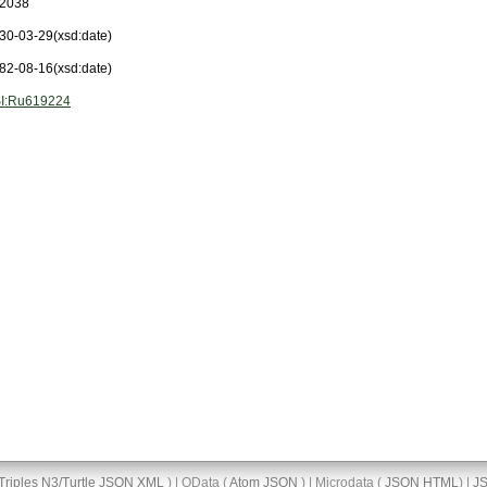
2038
30-03-29
(xsd:date)
82-08-16
(xsd:date)
I:Ru619224
Triples
N3/Turtle
JSON
XML
) | OData (
Atom
JSON
) | Microdata (
JSON
HTML
) |
J