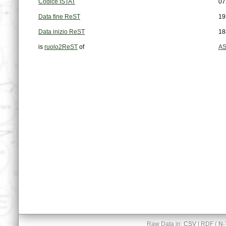
Codice ISTAT
07
Data fine ReST
19
Data inizio ReST
18
is
ruolo2ReST
of
AS
Raw Data in:
CSV
| RDF (
N-