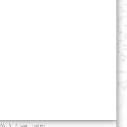
SON-LD
Browse in:
LodLive