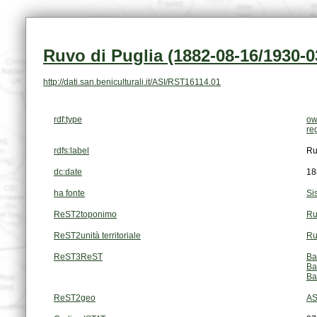
Ruvo di Puglia (1882-08-16/1930-0
http://dati.san.beniculturali.it/ASI/RST16114.01
rdf:type
ow
re
rdfs:label
Ru
dc:date
18
ha fonte
Si
ReST2toponimo
Ru
ReST2unità territoriale
Ru
ReST3ReST
Ba
Ba
Ba
ReST2geo
AS