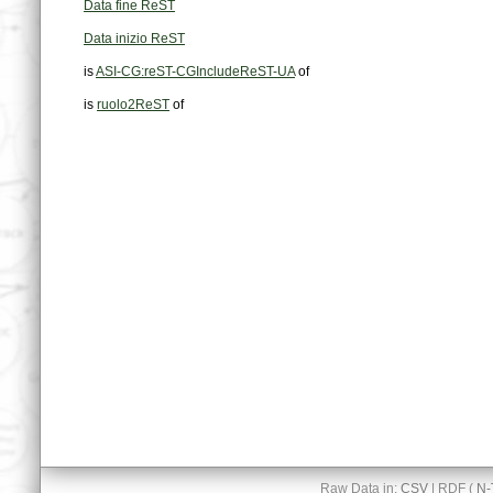
Data fine ReST
Data inizio ReST
is
ASI-CG:reST-CGIncludeReST-UA
of
is
ruolo2ReST
of
Raw Data in:
CSV
| RDF (
N-