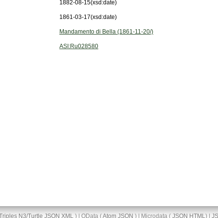
1882-08-15
(xsd:date)
1861-03-17
(xsd:date)
Mandamento di Bella (1861-11-20/)
ASI:Ru028580
Triples
N3/Turtle
JSON
XML
) | OData (
Atom
JSON
) | Microdata (
JSON
HTML
) |
J