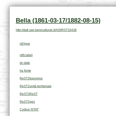
Bella (1861-03-17/1882-08-15)
http://dati.san.beniculturali.it/ASI/RST16436
rdf:type
rdfs:label
dc:date
ha fonte
ReST2toponimo
ReST2unità territoriale
ReST3ReST
ReST2geo
Codice ISTAT