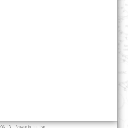
SON-LD
Browse in:
LodLive