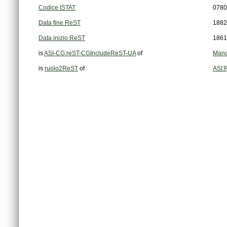
Codice ISTAT
0780
Data fine ReST
1882
Data inizio ReST
1861
is
ASI-CG:reST-CGIncludeReST-UA
of
Mand
is
ruolo2ReST
of
ASI: