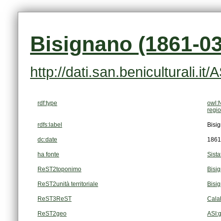
Bisignano (1861-03
http://dati.san.beniculturali.i
rdf:type
owl:
regi
rdfs:label
Bisi
dc:date
1861
ha fonte
Sista
ReST2toponimo
Bisi
ReST2unità territoriale
Bisi
ReST3ReST
Cala
ReST2geo
ASI: