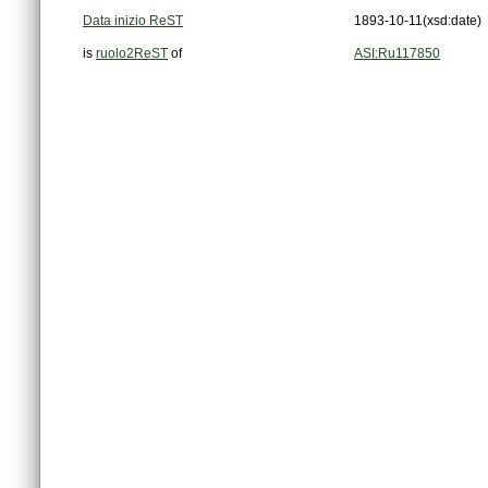
Data inizio ReST
1893-10-11
(xsd:date)
is
ruolo2ReST
of
ASI:Ru117850