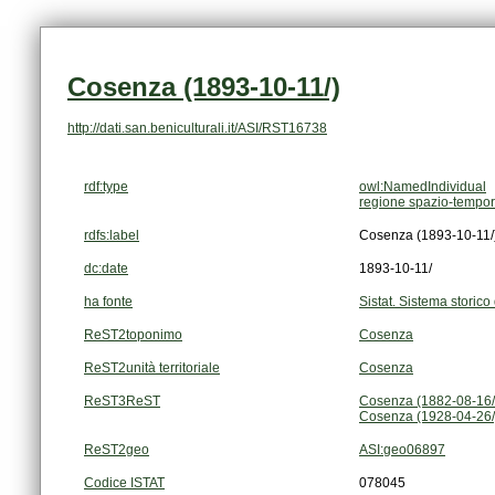
Cosenza (1893-10-11/)
http://dati.san.beniculturali.it/ASI/RST16738
rdf:type
owl:NamedIndividual
regione spazio-tempor
rdfs:label
Cosenza (1893-10-11/
dc:date
1893-10-11/
ha fonte
Sistat. Sistema storico 
ReST2toponimo
Cosenza
ReST2unità territoriale
Cosenza
ReST3ReST
Cosenza (1882-08-16
Cosenza (1928-04-26/
ReST2geo
ASI:geo06897
Codice ISTAT
078045