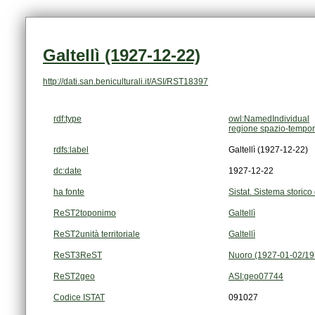
Galtellì (1927-12-22)
http://dati.san.beniculturali.it/ASI/RST18397
rdf:type
owl:NamedIndividual
regione spazio-tempor
rdfs:label
Galtellì (1927-12-22)
dc:date
1927-12-22
ha fonte
Sistat. Sistema storico 
ReST2toponimo
Galtellì
ReST2unità territoriale
Galtellì
ReST3ReST
Nuoro (1927-01-02/19
ReST2geo
ASI:geo07744
Codice ISTAT
091027