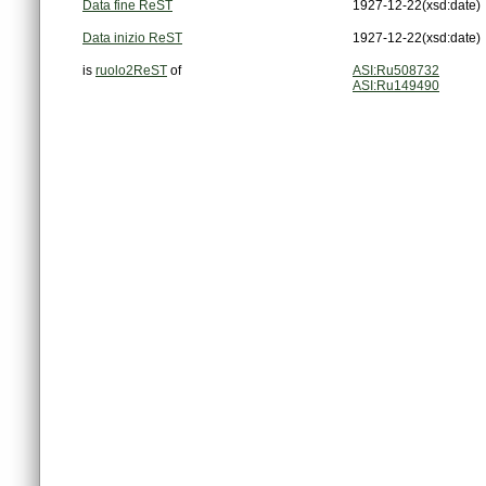
Data fine ReST
1927-12-22
(xsd:date)
Data inizio ReST
1927-12-22
(xsd:date)
is
ruolo2ReST
of
ASI:Ru508732
ASI:Ru149490