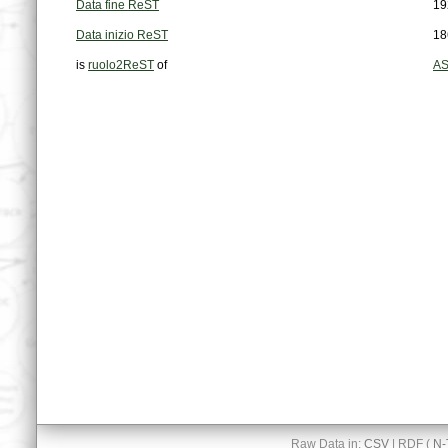
Data fine ReST
19
Data inizio ReST
18
is
ruolo2ReST
of
AS
Raw Data in:
CSV
| RDF (
N-