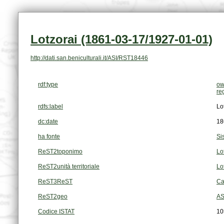
Lotzorai (1861-03-17/1927-01-01)
http://dati.san.beniculturali.it/ASI/RST18446
rdf:type
ow
re
rdfs:label
Lo
dc:date
18
ha fonte
Si
ReST2toponimo
Lo
ReST2unità territoriale
Lo
ReST3ReST
Ca
ReST2geo
AS
Codice ISTAT
10