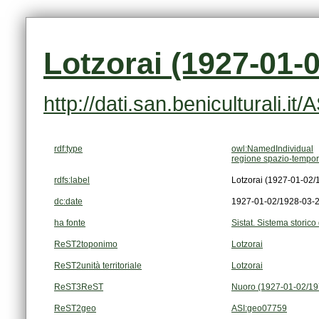
Lotzorai (1927-01-
http://dati.san.beniculturali.i
rdf:type
owl:NamedIndividual
regione spazio-tempor
rdfs:label
Lotzorai (1927-01-02/
dc:date
1927-01-02/1928-03-
ha fonte
Sistat. Sistema storico 
ReST2toponimo
Lotzorai
ReST2unità territoriale
Lotzorai
ReST3ReST
Nuoro (1927-01-02/19
ReST2geo
ASI:geo07759