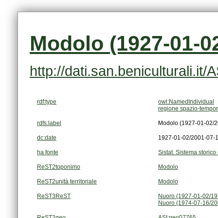
Modolo (1927-01-02
http://dati.san.beniculturali.i
rdf:type
owl:NamedIndividual
regione spazio-tempor
rdfs:label
Modolo (1927-01-02/2
dc:date
1927-01-02/2001-07-
ha fonte
Sistat. Sistema storico 
ReST2toponimo
Modolo
ReST2unità territoriale
Modolo
ReST3ReST
Nuoro (1927-01-02/19
Nuoro (1974-07-16/20
ReST2geo
ASI:geo07765