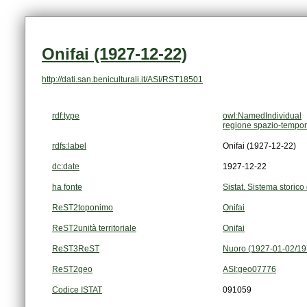
Onifai (1927-12-22)
http://dati.san.beniculturali.it/ASI/RST18501
rdf:type
owl:NamedIndividual
regione spazio-tempor
rdfs:label
Onifai (1927-12-22)
dc:date
1927-12-22
ha fonte
Sistat. Sistema storico 
ReST2toponimo
Onifai
ReST2unità territoriale
Onifai
ReST3ReST
Nuoro (1927-01-02/19
ReST2geo
ASI:geo07776
Codice ISTAT
091059