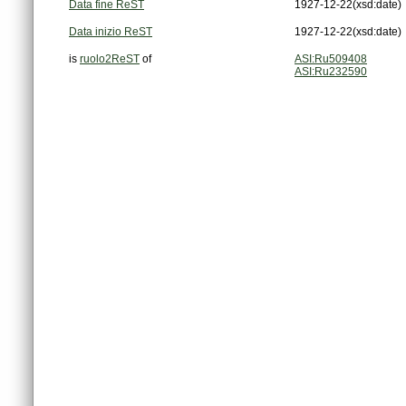
Data fine ReST
1927-12-22
(xsd:date)
Data inizio ReST
1927-12-22
(xsd:date)
is
ruolo2ReST
of
ASI:Ru509408
ASI:Ru232590