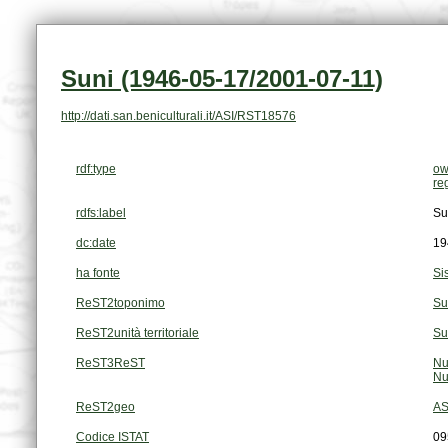
Suni (1946-05-17/2001-07-11)
http://dati.san.beniculturali.it/ASI/RST18576
rdf:type
ow
re
rdfs:label
Su
dc:date
19
ha fonte
Si
ReST2toponimo
Su
ReST2unità territoriale
Su
ReST3ReST
Nu
Nu
ReST2geo
AS
Codice ISTAT
09