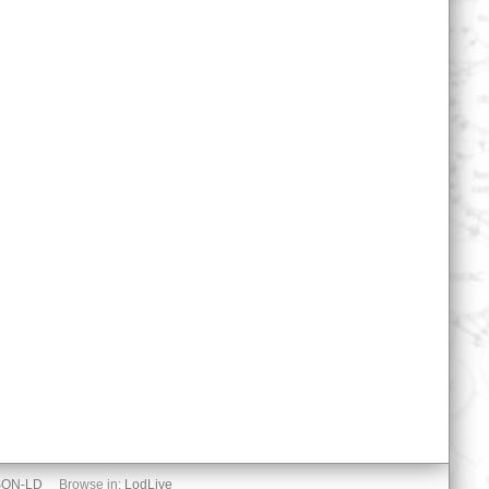
SON-LD
Browse in:
LodLive