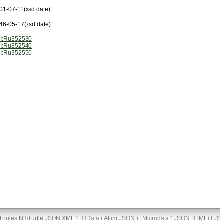
01-07-11
(xsd:date)
46-05-17
(xsd:date)
I:Ru352530
I:Ru352540
I:Ru352550
Triples
N3/Turtle
JSON
XML
) | OData (
Atom
JSON
) | Microdata (
JSON
HTML
) |
J