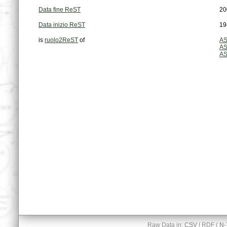
Data fine ReST
20
Data inizio ReST
19
is
ruolo2ReST
of
AS
AS
AS
Raw Data in:
CSV
| RDF (
N-