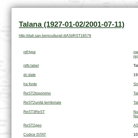
Talana (1927-01-02/2001-07-11)
http://dati.san.beniculturali.it/ASI/RST18579
rdf:type
ow
re
rdfs:label
Ta
dc:date
19
ha fonte
Si
ReST2toponimo
Ta
ReST2unità territoriale
Ta
ReST3ReST
Nu
Nu
ReST2geo
AS
Codice ISTAT
10