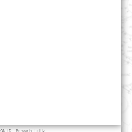
SON-LD
Browse in:
LodLive