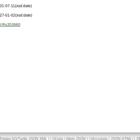
01-07-11
(xsd:date)
27-01-02
(xsd:date)
I:Ru353660
Triples
N3/Turtle
JSON
XML
) | OData (
Atom
JSON
) | Microdata (
JSON
HTML
) |
J