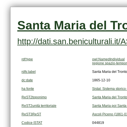
Santa Maria del Tr
http://dati.san.beniculturali.i
rdf:type
owl:NamedIndividual
regione spazio-tempor
rdfs:label
Santa Maria del Tront
dc:date
1865-12-10
ha fonte
Sistat. Sistema storico 
ReST2toponimo
Santa Maria del Tront
ReST2unità territoriale
Santa Maria poi Santa
ReST3ReST
Ascoli Piceno (1861-0
Codice ISTAT
044819