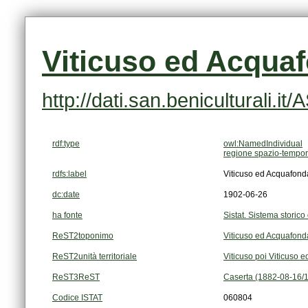
Viticuso ed Acquaf
http://dati.san.beniculturali.i
rdf:type
owl:NamedIndividual
regione spazio-tempor
rdfs:label
Viticuso ed Acquafond
dc:date
1902-06-26
ha fonte
Sistat. Sistema storico 
ReST2toponimo
Viticuso ed Acquafond
ReST2unità territoriale
Viticuso poi Viticuso 
ReST3ReST
Caserta (1882-08-16/
Codice ISTAT
060804