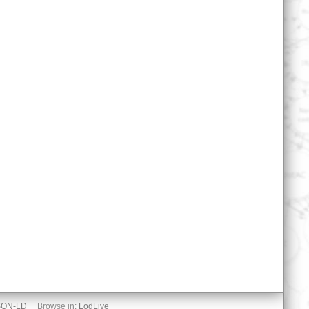
SON-LD
Browse in:
LodLive