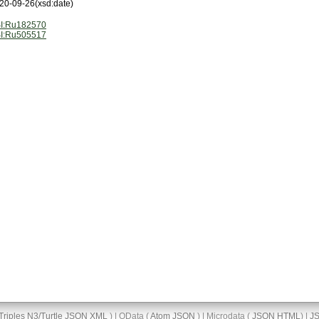
20-09-26
(xsd:date)
I:Ru182570
I:Ru505517
Triples
N3/Turtle
JSON
XML
) | OData (
Atom
JSON
) | Microdata (
JSON
HTML
) |
J