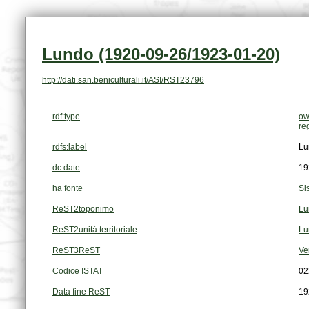
Lundo (1920-09-26/1923-01-20)
http://dati.san.beniculturali.it/ASI/RST23796
rdf:type
ow
re
rdfs:label
Lu
dc:date
19
ha fonte
Si
ReST2toponimo
Lu
ReST2unità territoriale
Lu
ReST3ReST
Ve
Codice ISTAT
02
Data fine ReST
19