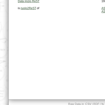
Data inizio ReST
19
is
ruolo2ReST
of
AS
AS
Raw Data in:
CSV
| RDF (
N-