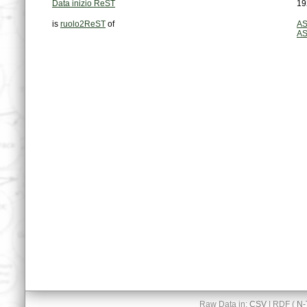
Data inizio ReST
19
is
ruolo2ReST
of
AS
AS
Raw Data in:
CSV
| RDF (
N-