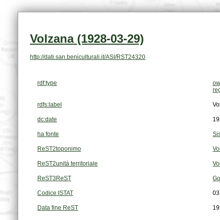
Volzana (1928-03-29)
http://dati.san.beniculturali.it/ASI/RST24320
rdf:type
ow
re
rdfs:label
Vo
dc:date
19
ha fonte
Si
ReST2toponimo
Vo
ReST2unità territoriale
Vo
ReST3ReST
Go
Codice ISTAT
03
Data fine ReST
19