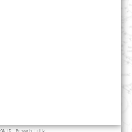
SON-LD
Browse in:
LodLive