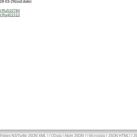
28-03-29
(xsd:date)
I:Ru510784
I:Ru401510
Triples
N3/Turtle
JSON
XML
) | OData (
Atom
JSON
) | Microdata (
JSON
HTML
) |
J