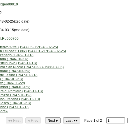
I:geo09019
2
48-02-25
(xsd:date)
34-03-15
(xsd:date)
I:Ru500760
terivo/Altrei (1947-05-06/1948-02-25)
n Felice/St. Felix (1947-01-21/1948-02-25)
cenago (1946-11-11/)
ndo (1946-10-31/)
stelnuovo (1946-11-11/)
nta San Nicolò (1947-03-27/1988-07-06)
mone (1947-03-29/)
nte Tesino (1947-01-21/)
s (1947-01-21/)
oz (1946-11-22/)
mbel (1948-01-05/)
era di Primiero (1946-11-11/)
erozzo (1947-10-19/)
ano-Fracena (1946-11-11/)
losco (1947-01-21/)
nno (1947-01-21/)
ore»
◂◂ First
◂ Prev
Next ▸
Last ▸▸
Page 1 of 2