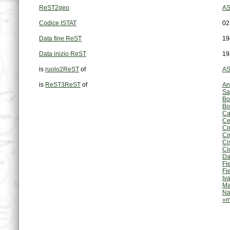
ReST2geo
AS
Codice ISTAT
02
Data fine ReST
19
Data inizio ReST
19
is
ruolo2ReST
of
AS
is
ReST3ReST
of
An
Sa
Bo
Bo
Ca
Ce
Ci
Ci
Ci
Cl
Da
Fi
Fi
Iv
Ma
Na
»m