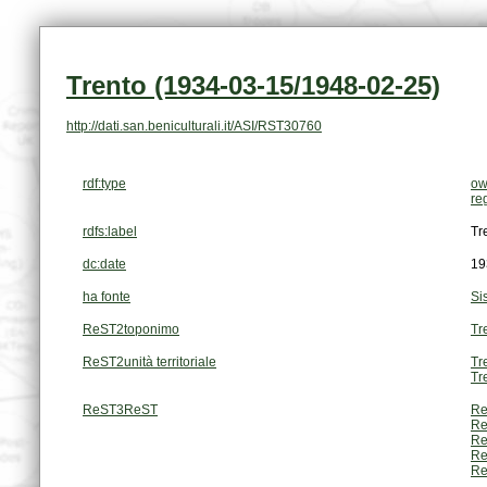
Trento (1934-03-15/1948-02-25)
http://dati.san.beniculturali.it/ASI/RST30760
rdf:type
ow
re
rdfs:label
Tr
dc:date
19
ha fonte
Si
ReST2toponimo
Tr
ReST2unità territoriale
Tr
Tr
ReST3ReST
Re
Re
Re
Re
Re