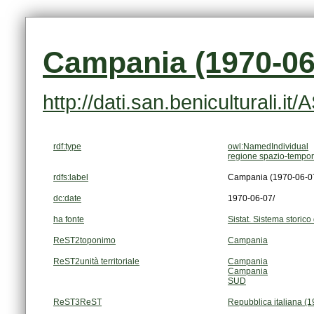
Campania (1970-06
http://dati.san.beniculturali.i
rdf:type
owl:NamedIndividual
regione spazio-tempor
rdfs:label
Campania (1970-06-07
dc:date
1970-06-07/
ha fonte
Sistat. Sistema storico 
ReST2toponimo
Campania
ReST2unità territoriale
Campania
Campania
SUD
ReST3ReST
Repubblica italiana (1