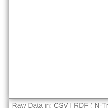
Raw Data in:
CSV
| RDF (
N-Tr