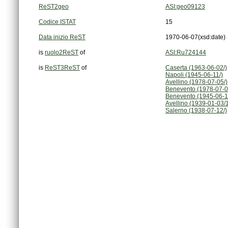
ReST2geo
ASI:geo09123
Codice ISTAT
15
Data inizio ReST
1970-06-07
(xsd:date)
is
ruolo2ReST
of
ASI:Ru724144
is
ReST3ReST
of
Caserta (1963-06-02/)
Napoli (1945-06-11/)
Avellino (1978-07-05/)
Benevento (1978-07-0
Benevento (1945-06-1
Avellino (1939-01-03/
Salerno (1938-07-12/)