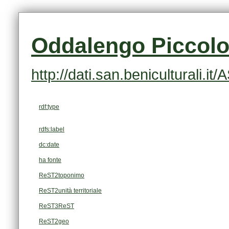
Oddalengo Piccolo
http://dati.san.beniculturali.i
rdf:type
rdfs:label
dc:date
ha fonte
ReST2toponimo
ReST2unità territoriale
ReST3ReST
ReST2geo