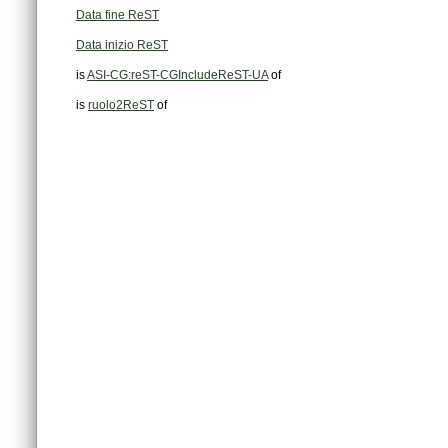
Data fine ReST
Data inizio ReST
is
ASI-CG:reST-CGIncludeReST-UA
of
is
ruolo2ReST
of