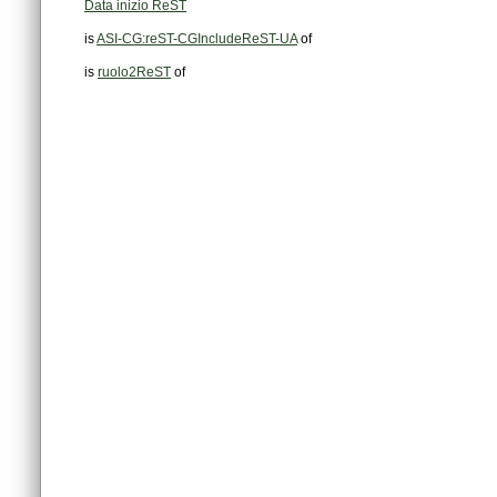
Data inizio ReST
is
ASI-CG:reST-CGIncludeReST-UA
of
is
ruolo2ReST
of