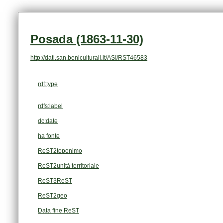
Posada (1863-11-30)
http://dati.san.beniculturali.it/ASI/RST46583
rdf:type
rdfs:label
dc:date
ha fonte
ReST2toponimo
ReST2unità territoriale
ReST3ReST
ReST2geo
Data fine ReST