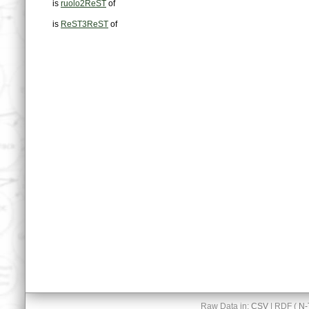
is
ruolo2ReST
of
is
ReST3ReST
of
Raw Data in:
CSV
| RDF (
N-