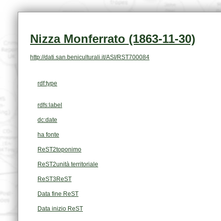
Nizza Monferrato (1863-11-30)
http://dati.san.beniculturali.it/ASI/RST700084
rdf:type
rdfs:label
dc:date
ha fonte
ReST2toponimo
ReST2unità territoriale
ReST3ReST
Data fine ReST
Data inizio ReST