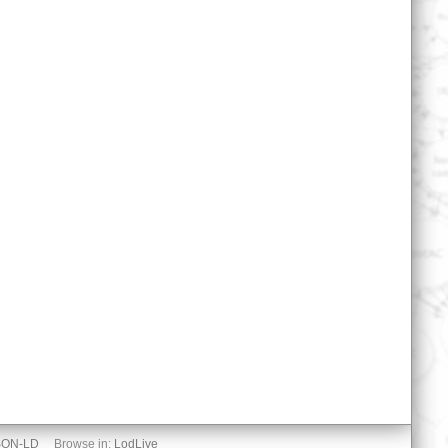
SON-LD
Browse in:
LodLive