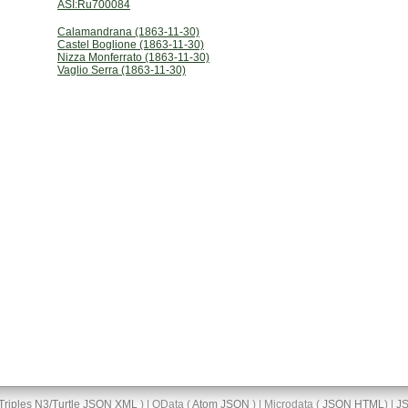
ASI:Ru700084
Calamandrana (1863-11-30)
Castel Boglione (1863-11-30)
Nizza Monferrato (1863-11-30)
Vaglio Serra (1863-11-30)
Triples
N3/Turtle
JSON
XML
) | OData (
Atom
JSON
) | Microdata (
JSON
HTML
) |
J