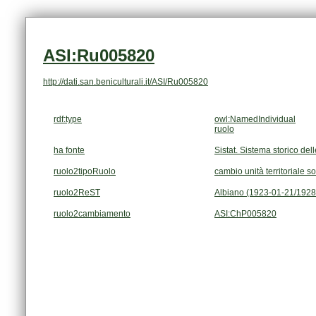
ASI:Ru005820
http://dati.san.beniculturali.it/ASI/Ru005820
rdf:type
owl:NamedIndividual
ruolo
ha fonte
Sistat. Sistema storico dell
ruolo2tipoRuolo
cambio unità territoriale s
ruolo2ReST
Albiano (1923-01-21/1928
ruolo2cambiamento
ASI:ChP005820