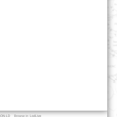
SON-LD
Browse in:
LodLive