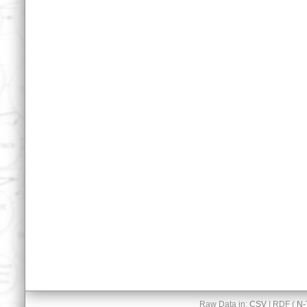
Raw Data in:
CSV
| RDF (
N-