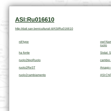
ASI:Ru016610
http://dati.san.beniculturali.it/ASI/Ru016610
rdf:type
owl:Nam
ruolo
ha fonte
Sistat. 
ruolo2tipoRuolo
cambio u
ruolo2ReST
Arsago 
ruolo2cambiamento
ASI:Ch