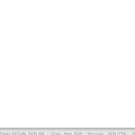
Triples
N3/Turtle
JSON
XML
) | OData (
Atom
JSON
) | Microdata (
JSON
HTML
) |
J