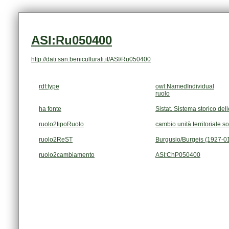
ASI:Ru050400
http://dati.san.beniculturali.it/ASI/Ru050400
rdf:type
owl:NamedIndividual
ruolo
ha fonte
Sistat. Sistema storico dell
ruolo2tipoRuolo
cambio unità territoriale s
ruolo2ReST
Burgusio/Burgeis (1927-0
ruolo2cambiamento
ASI:ChP050400