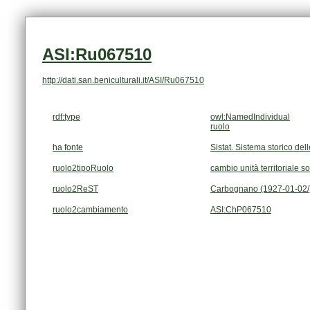
ASI:Ru067510
http://dati.san.beniculturali.it/ASI/Ru067510
rdf:type
owl:NamedIndividual
ruolo
ha fonte
Sistat. Sistema storico dell
ruolo2tipoRuolo
cambio unità territoriale s
ruolo2ReST
Carbognano (1927-01-02/
ruolo2cambiamento
ASI:ChP067510