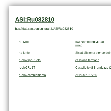
ASI:Ru082810
http://dati.san.beniculturali.it/ASI/Ru082810
rdf:type
owl:NamedIndividual
ruolo
ha fonte
Sistat. Sistema storico dell
ruolo2tipoRuolo
cessione territorio
ruolo2ReST
Castelletto di Branduzzo 
ruolo2cambiamento
ASI:ChP027250