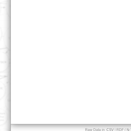
Raw Data in:
CSV
| RDF (
N-