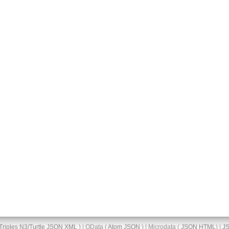
Triples
N3/Turtle
JSON
XML
) | OData (
Atom
JSON
) | Microdata (
JSON
HTML
) |
J