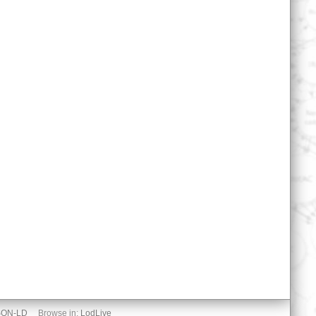
SON-LD
Browse in:
LodLive