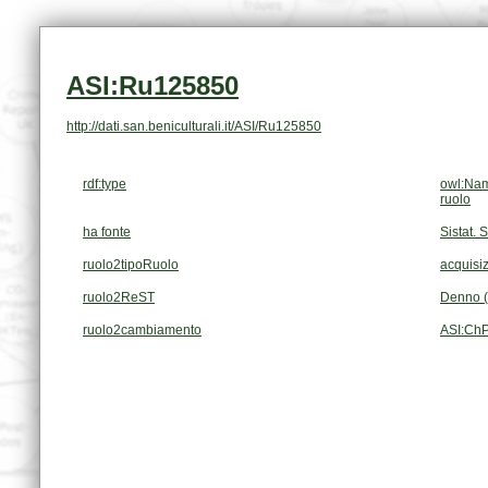
ASI:Ru125850
http://dati.san.beniculturali.it/ASI/Ru125850
rdf:type
owl:Nam
ruolo
ha fonte
Sistat. 
ruolo2tipoRuolo
acquisiz
ruolo2ReST
Denno (
ruolo2cambiamento
ASI:Ch