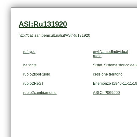
ASI:Ru131920
http://dati.san.beniculturali.it/ASI/Ru131920
rdf:type
owl:NamedIndividual
ruolo
ha fonte
Sistat. Sistema storico dell
ruolo2tipoRuolo
cessione territorio
ruolo2ReST
Enemonzo (1946-11-11/19
ruolo2cambiamento
ASI:ChP069500