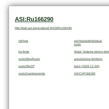
ASI:Ru166290
http://dati.san.beniculturali.it/ASI/Ru166290
rdf:type
owl:NamedIndividual
ruolo
ha fonte
Sistat. Sistema storico dell
ruolo2tipoRuolo
acquisizione territorio
ruolo2ReST
Isera (1928-12-20/)
ruolo2cambiamento
ASI:ChP166290