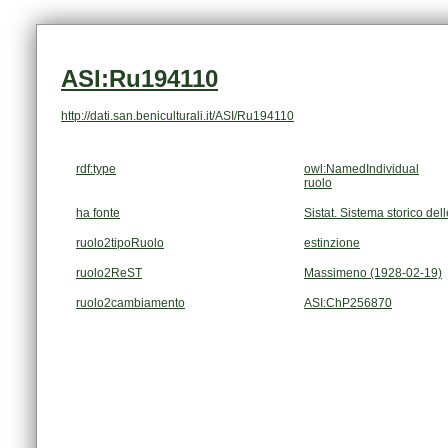
ASI:Ru194110
http://dati.san.beniculturali.it/ASI/Ru194110
rdf:type
owl:NamedIndividual
ruolo
ha fonte
Sistat. Sistema storico dell
ruolo2tipoRuolo
estinzione
ruolo2ReST
Massimeno (1928-02-19)
ruolo2cambiamento
ASI:ChP256870