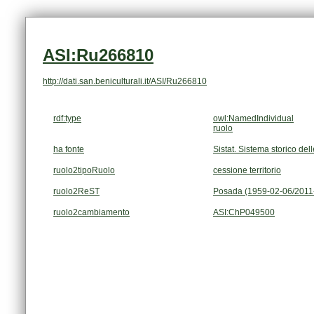
ASI:Ru266810
http://dati.san.beniculturali.it/ASI/Ru266810
rdf:type
owl:NamedIndividual
ruolo
ha fonte
Sistat. Sistema storico dell
ruolo2tipoRuolo
cessione territorio
ruolo2ReST
Posada (1959-02-06/2011
ruolo2cambiamento
ASI:ChP049500