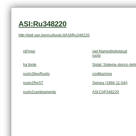
ASI:Ru348220
http://dati.san.beniculturali.it/ASI/Ru348220
rdf:type
owl:NamedIndividual
ruolo
ha fonte
Sistat. Sistema storico dell
ruolo2tipoRuolo
costituzione
ruolo2ReST
Spinea (1866-11-04/)
ruolo2cambiamento
ASI:ChP348220