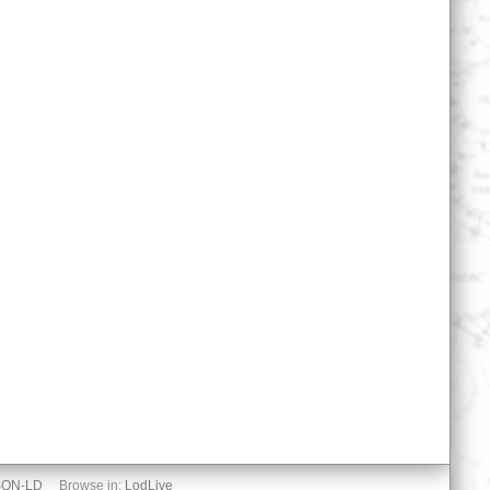
SON-LD
Browse in:
LodLive