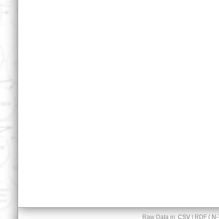
Raw Data in:
CSV
| RDF (
N-