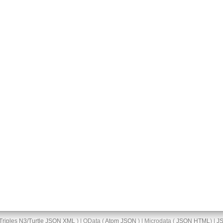
Triples
N3/Turtle
JSON
XML
) | OData (
Atom
JSON
) | Microdata (
JSON
HTML
) |
J