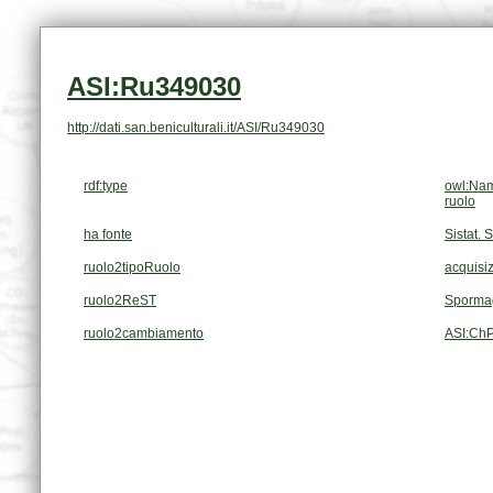
ASI:Ru349030
http://dati.san.beniculturali.it/ASI/Ru349030
rdf:type
owl:Nam
ruolo
ha fonte
Sistat. 
ruolo2tipoRuolo
acquisiz
ruolo2ReST
Spormag
ruolo2cambiamento
ASI:Ch