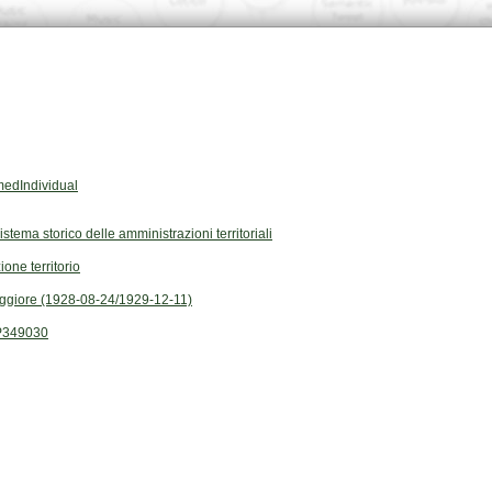
edIndividual
Sistema storico delle amministrazioni territoriali
ione territorio
giore (1928-08-24/1929-12-11)
P349030