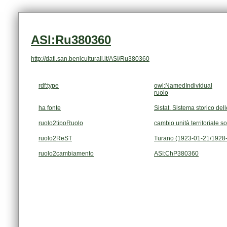
ASI:Ru380360
http://dati.san.beniculturali.it/ASI/Ru380360
rdf:type
owl:NamedIndividual
ruolo
ha fonte
Sistat. Sistema storico dell
ruolo2tipoRuolo
cambio unità territoriale s
ruolo2ReST
Turano (1923-01-21/1928
ruolo2cambiamento
ASI:ChP380360