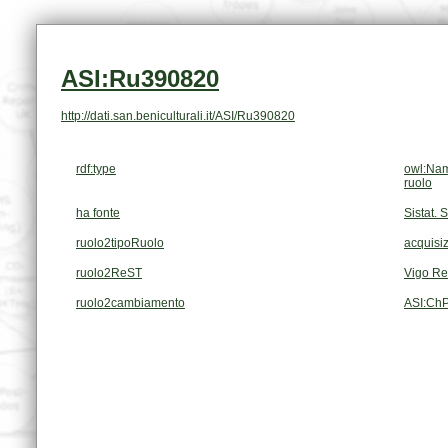
ASI:Ru390820
http://dati.san.beniculturali.it/ASI/Ru390820
rdf:type
owl:Nam
ruolo
ha fonte
Sistat. 
ruolo2tipoRuolo
acquisiz
ruolo2ReST
Vigo Re
ruolo2cambiamento
ASI:Ch