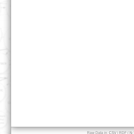
Raw Data in:
CSV
| RDF (
N-