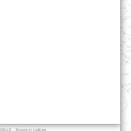
SON-LD
Browse in:
LodLive