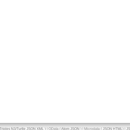
Triples
N3/Turtle
JSON
XML
) | OData (
Atom
JSON
) | Microdata (
JSON
HTML
) |
J