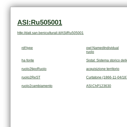
ASI:Ru505001
http://dati.san.beniculturali.it/ASI/Ru505001
rdf:type
owl:NamedIndividual
ruolo
ha fonte
Sistat. Sistema storico dell
ruolo2tipoRuolo
acquisizione territorio
ruolo2ReST
Curtatone (1866-11-04/18
ruolo2cambiamento
ASI:ChP123630