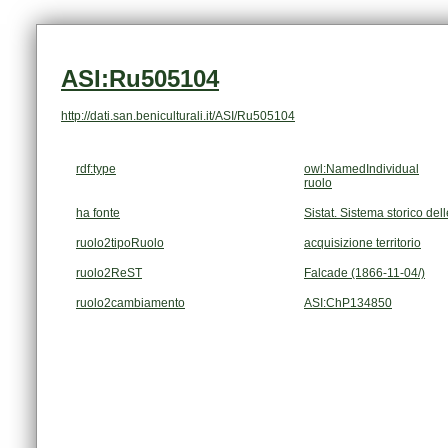
ASI:Ru505104
http://dati.san.beniculturali.it/ASI/Ru505104
rdf:type
owl:NamedIndividual
ruolo
ha fonte
Sistat. Sistema storico dell
ruolo2tipoRuolo
acquisizione territorio
ruolo2ReST
Falcade (1866-11-04/)
ruolo2cambiamento
ASI:ChP134850